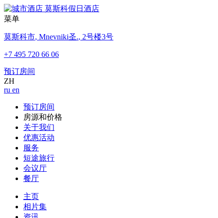
菜单
莫斯科市
,
Mnevniki圣.
,
2号楼3号
+7 495 720 66 06
预订房间
ZH
ru
en
预订房间
房源和价格
关于我们
优惠活动
服务
短途旅行
会议厅
餐厅
主页
相片集
资讯