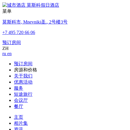
菜单
莫斯科市
,
Mnevniki圣.
,
2号楼3号
+7 495 720 66 06
预订房间
ZH
ru
en
预订房间
房源和价格
关于我们
优惠活动
服务
短途旅行
会议厅
餐厅
主页
相片集
资讯