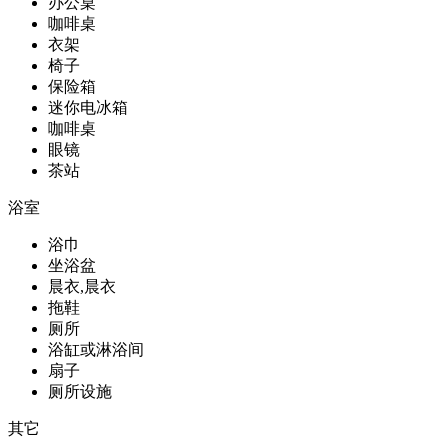
办公桌
咖啡桌
衣架
椅子
保险箱
迷你电冰箱
咖啡桌
眼镜
茶站
浴室
浴巾
坐浴盆
晨衣,晨衣
拖鞋
厕所
浴缸或淋浴间
扇子
厕所设施
其它